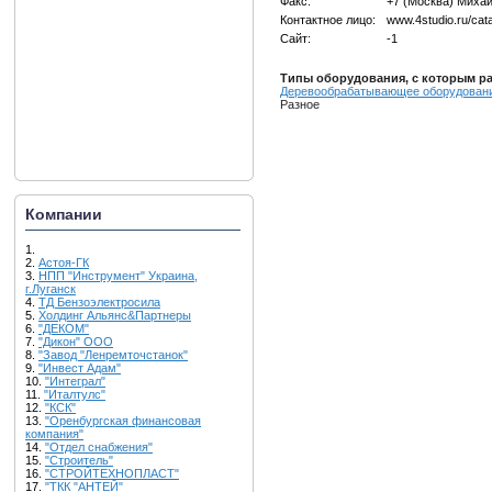
Факс:
+7 (Москва) Миха
Контактное лицо:
www.4studio.ru/cat
Сайт:
-1
Типы оборудования, с которым ра
Деревообрабатывающее оборудован
Разное
Компании
1.
2.
Астоя-ГК
3.
НПП "Инструмент" Украина,
г.Луганск
4.
ТД Бензоэлектросила
5.
Холдинг Альянс&Партнеры
6.
"ДЕКОМ"
7.
"Дикон" ООО
8.
"Завод "Ленремточстанок"
9.
"Инвест Адам"
10.
"Интеграл"
11.
"Италтулс"
12.
"КСК"
13.
"Оренбургская финансовая
компания"
14.
"Отдел снабжения"
15.
"Строитель"
16.
"СТРОЙТЕХНОПЛАСТ"
17.
"ТКК "АНТЕЙ"