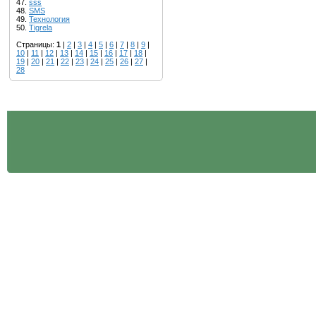
47.
sss
48.
SМS
49.
Texнология
50.
Tigrela
Страницы:
1
|
2
|
3
|
4
|
5
|
6
|
7
|
8
|
9
|
10
|
11
|
12
|
13
|
14
|
15
|
16
|
17
|
18
|
19
|
20
|
21
|
22
|
23
|
24
|
25
|
26
|
27
|
28