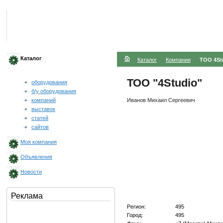
Каталог
Каталог
Компании
ТОО 4Stu
ТОО "4Studio"
оборудования
б/у оборудования
Иванов Михаил Сергеевич
компаний
выставок
статей
сайтов
Моя компания
Объявления
Новости
Реклама
Регион:
495
Город:
495