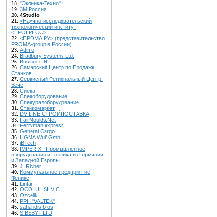
18.
"Эконика-Техно"
19.
3М Россия
20.
4Studio
21.
<Научно-исследовательский
технологический институт
<ПРОГРЕСС>
22.
<ПРОМА РУ> (представительство
PROMA-group в России)
23.
Attimo
24.
Bradbury Systems Ltd.
25.
Business-N
26.
Cамарский Центр по Продаже
Станков
27.
Cервисный Региональный Центр-
Вече
28.
Cиена
29.
Cпецоборудование
30.
Cпецуралоборудование
31.
Cтанкомаркет
32.
DV-LINE СТРОЙПОСТАВКА
33.
FairMoulds.Net
34.
Ferryman express
35.
General Cargo
36.
HGMA Wulf GmbH
37.
iBTech
38.
IMPERIX - Промышленное
оборудование и техника из Германии
и Западной Европы
39.
J. Richer
40.
Kоммунальное предприятие
Феникс
41.
Lintar
42.
OCOLUL SILVIC
43.
Ozcelik
44.
PPH "VALTEK"
45.
saharidis bros
46.
SIBSBYT.LTD